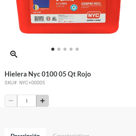
zoom_in
Hielera Nyc 0100 05 Qt Rojo
SKU#: NYC+00005
Descripción
Características