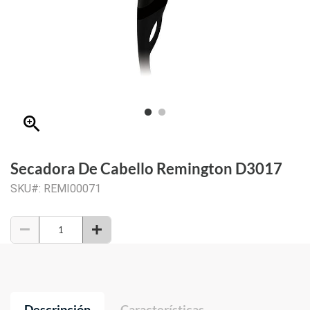
zoom_in
Secadora De Cabello Remington D3017
SKU#: REMI00071
Descripción
Características