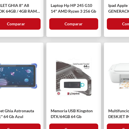
LET GHIA 8'' A8
Laptop Hp HP 245 G10
Ipad Apple
K 64GB / 4GB RAM
14'' AMD Ryzen 3 256 Gb
GENERACIÓN 11'' 
GRA
Plata
Comparar
Comparar
Com
let Ghia Astronauta
Memoria USB Kingston
Multifunci
1'' 64 Gb Azul
DTX/64GB 64 Gb
DESKJET I
ADVANTAG