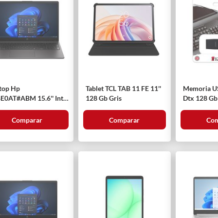
top Hp
Tablet TCL TAB 11 FE 11''
Memoria U
E0AT#ABM 15.6'' Intel
128 Gb Gris
Dtx 128 Gb
e 5 120u 512 Gb
Comparar
Comparar
Com