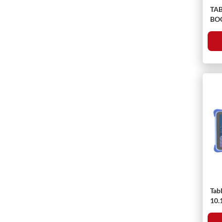
TAB
BOO
NE
Tab
10.