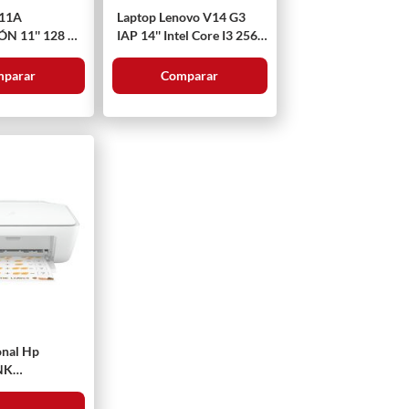
 11A
Laptop Lenovo V14 G3
128 Gb
IAP 14'' Intel Core I3 256
Gb
parar
Comparar
onal Hp
NK
E 2374