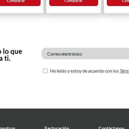
Comparar
Comparar
Com
 lo que
 ti.
He leído y estoy de acuerdo con los
Térm
osotros
Facturación
Contáctanos