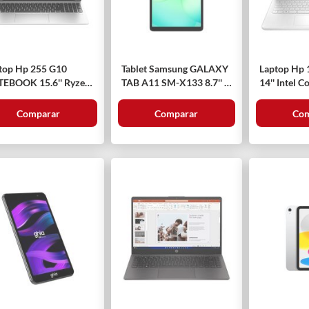
top Hp 255 G10
Tablet Samsung GALAXY
Laptop Hp
EBOOK 15.6'' Ryzen
TAB A11 SM-X133 8.7'' 64
14'' Intel 
535u 512 Gb
Gb Gris
Comparar
Comparar
Com