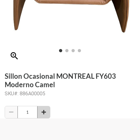
zoom_in
Sillon Ocasional MONTREAL FY603
Moderno Camel
SKU#: 886A00005