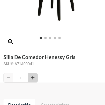
zoom_in
Silla De Comedor Henessy Gris
SKU#: 671A00041
Descripción
Características