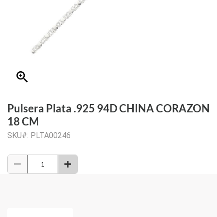
zoom_in
Pulsera Plata .925 94D CHINA CORAZON
18 CM
SKU#: PLTA00246