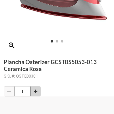
zoom_in
Plancha Osterizer GCSTBS5053-013
Ceramica Rosa
SKU#: OSTE00381