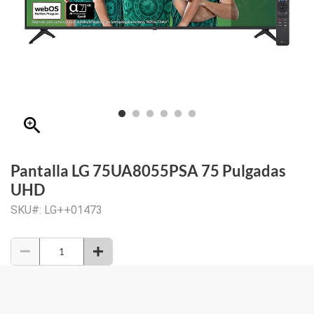
zoom_in
Pantalla LG 75UA8055PSA 75 Pulgadas
UHD
SKU#: LG++01473