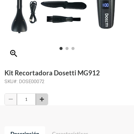
zoom_in
Kit Recortadora Dosetti MG912
SKU#: DOSE00072
Descripción
Características