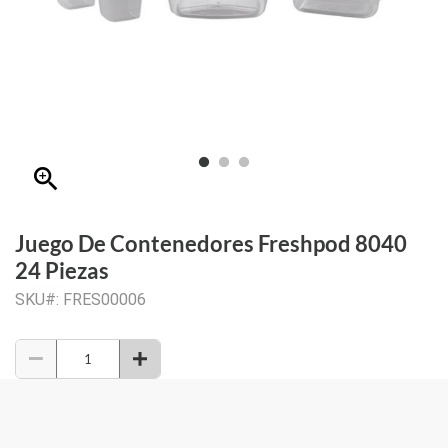
zoom_in
Juego De Contenedores Freshpod 8040
24 Piezas
SKU#: FRES00006