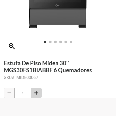
zoom_in
Estufa De Piso Midea 30''
MGS30FS1BIABBF 6 Quemadores
SKU#: MIDE00067