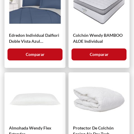
Edredon Individual Dalfiori
Colchón Wendy BAMBOO
Doble Vista Azul
ALOE Individual
Marino/Gris
Comparar
Comparar
Almohada Wendy Flex
Protector De Colchón
Estandar
Spring Air Dry Tech