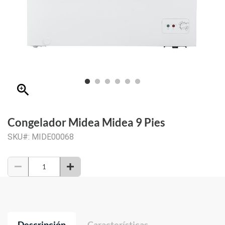
zoom_in
Congelador Midea Midea 9 Pies
SKU#: MIDE00068
Descripción
Características