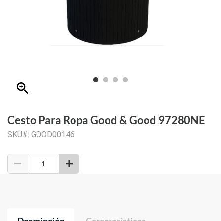
zoom_in
Cesto Para Ropa Good & Good 97280NE
SKU#: GOOD00146
Descripción
Características