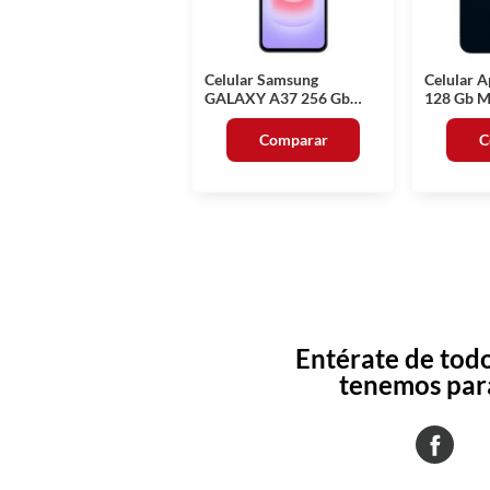
Celular Samsung
Celular A
GALAXY A37 256 Gb
128 Gb Ma
Verde Telcel
Comparar
C
Entérate de todo
tenemos para