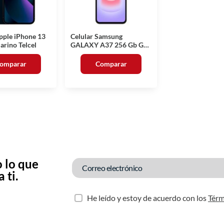
pple iPhone 13
Celular Samsung
rino Telcel
GALAXY A37 256 Gb Gris
Telcel
omparar
Comparar
 lo que
 ti.
He leído y estoy de acuerdo con los
Térm