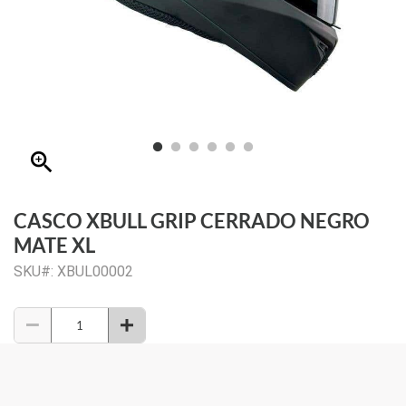
zoom_in
CASCO XBULL GRIP CERRADO NEGRO
MATE XL
SKU#: XBUL00002