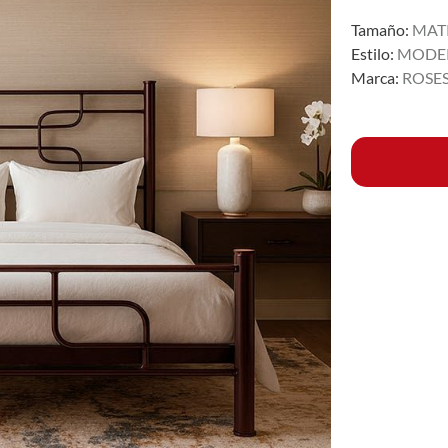
Tamaño:
MAT
Estilo:
MODE
Marca:
ROSE