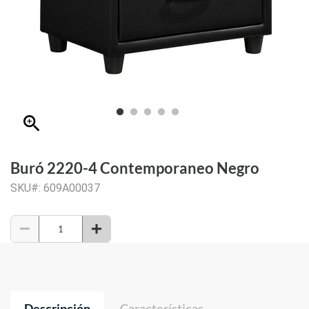
zoom_in
Buró 2220-4 Contemporaneo Negro
SKU#: 609A00037
Descripción
Características