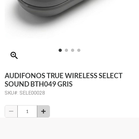
zoom_in
AUDIFONOS TRUE WIRELESS SELECT
SOUND BTH049 GRIS
SKU#: SELE00028