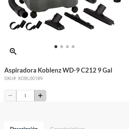
zoom_in
Aspiradora Koblenz WD-9 C212 9 Gal
SKU#: KOBL00189
Descripción
Características