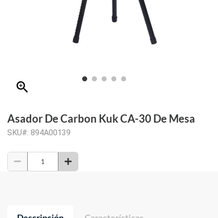
zoom_in
Asador De Carbon Kuk CA-30 De Mesa
SKU#: 894A00139
Descripción
Características