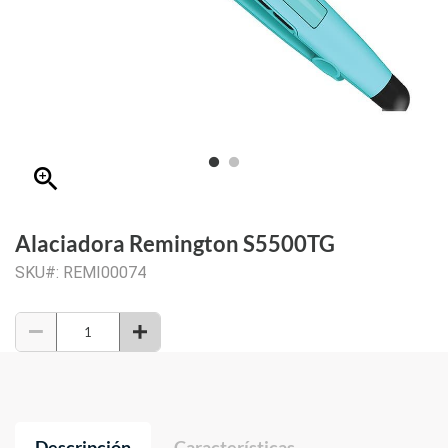
zoom_in
Alaciadora Remington S5500TG
SKU#: REMI00074
Descripción
Características